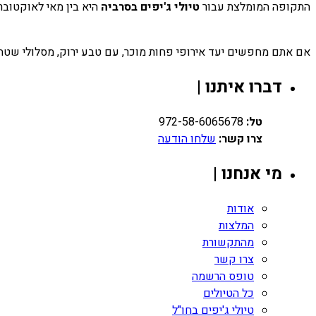
התקופה המומלצת עבור
טיולי ג'יפים בסרביה
היא בין מאי לאוקטובר,
אם אתם מחפשים יעד אירופי פחות מוכר, עם טבע ירוק, מסלולי שטח 
דברו איתנו |
טל:
972-58-6065678
צרו קשר:
שלחו הודעה
מי אנחנו |
אודות
המלצות
מהתקשורת
צרו קשר
טופס הרשמה
כל הטיולים
טיולי ג'יפים בחו"ל