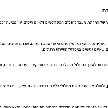
רת
ל המדינה. מעבר לחופים המפורסמים ולאיים היפים, יוון מציעה רכסי ה
רכס האולימפוס, חצי האי פלופונס ואזורי טבע נוספים, שבהם מחכים מסל
שאינם נגישים במסלולי התיירות הרגילים.
תרבות. לאורך המסלול ניתן לבקר במנזרים עתיקים, כפרי אבן ציוריים, 
, ולשלב את הנהיגה עם מסלולי הליכה, רכיבה על אופניים, שיט באגמים
 כאשר מזג האוויר נעים, הדרכים ההרריות פתוחות והטבע נמצא בשיא פר