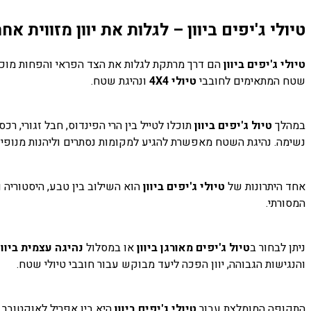
טיולי ג'יפים ביוון – לגלות את יוון מזווית אח
טיולי ג'יפים ביוון
הם דרך מרתקת לגלות את הצד הפראי והפחות מוכר ש
שטח המתאימים לחובבי
טיולי 4X4
ונהיגת שטח.
במהלך
טיול ג'יפים ביוון
תוכלו לטייל בין הרי הפינדוס, חבל זגורי, 
נשימה. נהיגת השטח מאפשרת להגיע למקומות נסתרים וליהנות מנופים 
אחד היתרונות של
טיולי ג'יפים ביוון
הוא השילוב בין טבע, היסטוריה ו
המסורתי.
ניתן לבחור ב
טיול ג'יפים מאורגן ביוון
או במסלול
נהיגה עצמית ביוון
והנגישות הגבוהה, יוון הפכה ליעד מבוקש עבור חובבי טיולי שטח.
התקופה המומלצת עבור
טיולי ג'יפים ביוון
היא בין אפריל לאוקטובר,